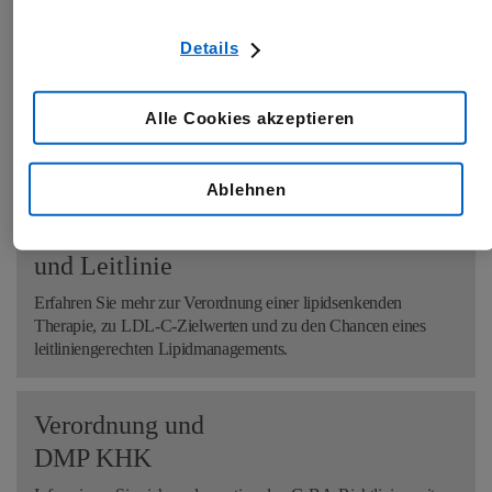
Details
Produkt
-
informationen
Alle Cookies akzeptieren
Alles zu Indikation, Dosierung und Anwendung des
Arzneimittels.
Ablehnen
Lipidmanagement
und
Leitlinie
Erfahren Sie mehr zur Verordnung einer lipidsenkenden
Therapie, zu LDL-C-Zielwerten und zu den Chancen eines
leitliniengerechten Lipidmanagements.
Verordnung und
DMP KHK