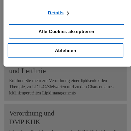
Details
Produkt
-
informationen
Alle Cookies akzeptieren
Alles zu Indikation, Dosierung und Anwendung des
Arzneimittels.
Ablehnen
Lipidmanagement
und
Leitlinie
Erfahren Sie mehr zur Verordnung einer lipidsenkenden
Therapie, zu LDL-C-Zielwerten und zu den Chancen eines
leitliniengerechten Lipidmanagements.
Verordnung und
DMP KHK