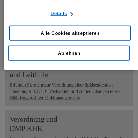
Details
Produkt
-
informationen
Alle Cookies akzeptieren
Alles zu Indikation, Dosierung und Anwendung des
Arzneimittels.
Ablehnen
Lipidmanagement
und
Leitlinie
Erfahren Sie mehr zur Verordnung einer lipidsenkenden
Therapie, zu LDL-C-Zielwerten und zu den Chancen eines
leitliniengerechten Lipidmanagements.
Verordnung und
DMP KHK